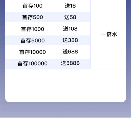
助剂、防锈颜料配制而成的双组份防腐蚀涂料。
媒体中心
性能特点：
漆膜具有优异的附着力、耐磨性、优良的耐久性和防腐蚀性
澳门铁盘算盘
能；
具有优良的耐化学品性能；
查看详情
ZD6345稳化型纳米重防腐涂料
成分组成：
一种双组分环氧改性高固耐腐蚀涂料。A组份由进口特种树
脂、颜料、各种功能性填料及助剂等组成，B组份为改性固化
剂。