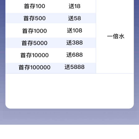
体份环氧漆。
媒体中心
性能特点：
固化后形成一层坚韧耐磨、耐碰撞的涂膜，具有优异抗渗透
澳门铁盘算盘
性；
耐水、污水、海水和土壤的长期侵蚀；
耐原油、汽/柴油、航空煤油、润滑油的浸渍；
对弱酸、弱碱及一些盐类具有优异的抗性；
涂膜具有良好的阴极保护适应性。
查看详情
ZD20-30 高性能冷喷烯锌涂料
成分组成：